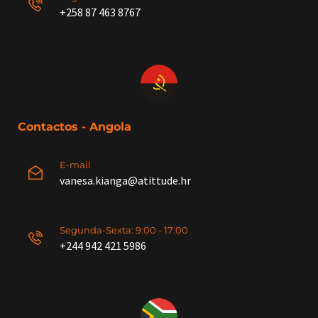
+258
87 463 8767
Contactos - Angola
E-mail
vanesa.kianga@atittude.hr
Segunda-Sexta: 9:00 - 17:00
+244 942 421 5986