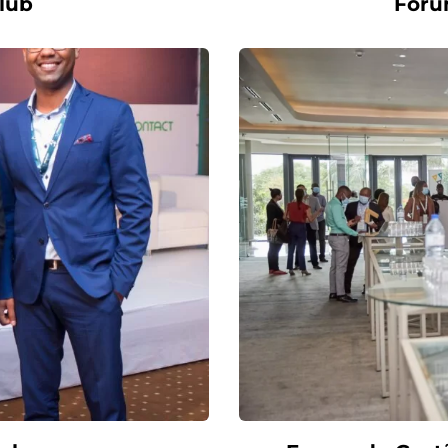
lub
Fóru