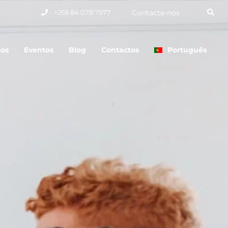
+258 84 078 7977
Contacte-nos
ços
Eventos
Blog
Contactos
Português