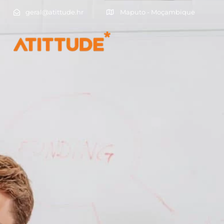
geral@atittude.hr
Maputo - Moçambique
Type and hit enter