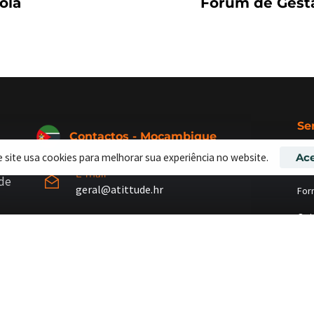
ola
Forum de Gest
Se
Contactos - Moçambique
e site usa cookies para melhorar sua experiência no website.
Ace
Rec
E-mail
 de
geral@atittude.hr
For
Out
Segunda-Sexta: 9:00 - 17:00
Con
+258
87 463 8767