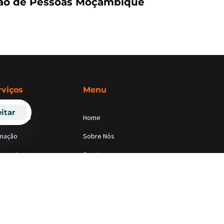
ão de Pessoas Moçambique
rviços
Menu
itar
rutamento
Home
mação
Sobre Nós
sourcing
Serviços
sultoria de RH
Eventos
Blog
Contactos