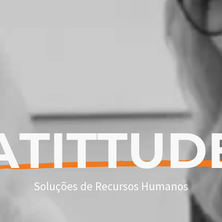
A
T
I
T
T
U
D
Soluções de Recursos Humanos