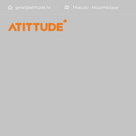
geral@atittude.hr
Maputo - Moçambique
Type and hit enter